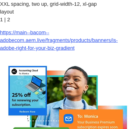
XXL spacing, two up, grid-width-12, xl-gap
layout
1 | 2
https://main--bacom--
adobecom.aem.live/fragments/products/banners/is-
adobe-right-for-your-biz-gradient