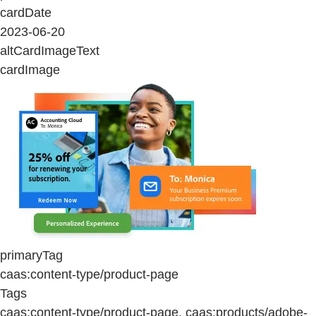
cardDate
2023-06-20
altCardImageText
cardImage
primaryTag
caas:content-type/product-page
Tags
caas:content-type/product-page, caas:products/adobe-