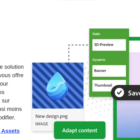
 solution
vous offre
pour
os
 sur
nsi moins
difier.
 Assets