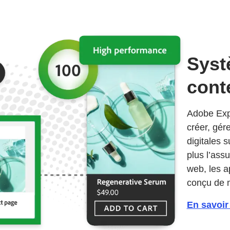
Syst
cont
Adobe Exp
créer, gér
digitales 
plus l’ass
web, les a
conçu de m
En savoir