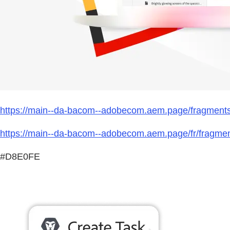
https://main--da-bacom--adobecom.aem.page/fragment
https://main--da-bacom--adobecom.aem.page/fr/fragmen
#D8E0FE