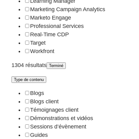
Learning Manager
Marketing Campaign Analytics
Marketo Engage
Professional Services
Real-Time CDP
Target
Workfront
1304 résultats
Terminé
Type de contenu
Blogs
Blogs client
Témoignages client
Démonstrations et vidéos
Sessions d’évènement
Guides