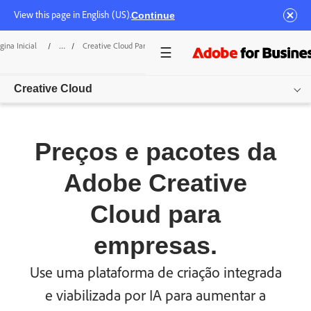
View this page in English (US).
Continue
gina Inicial
/
Creative Cloud Para Empresas
/
Preços
Creative Cloud
Visão geral
Preços e pacotes da
Case de sucesso
Adobe Creative
Preços
Cloud para
Recursos
empresas.
Outros produtos
Use uma plataforma de criação integrada
Começar
e viabilizada por IA para aumentar a