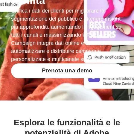
facilità
Unifica i dati dei clienti per migliorare la
segmentazione del pubblico e ottenere insight
più approfonditi, aumentando l'engagement su
tutti i canali e massimizzando il ROI. Adobe
Campaign integra dati online e offline per
automatizzare e distribuire campagne
personalizzate e multicanale su larga scala.
Prenota una demo
Esplora le funzionalità e le
potenzialità di Adobe