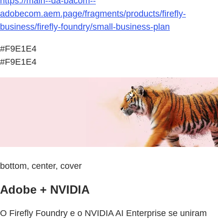
https://main--da-bacom--
adobecom.aem.page/fragments/products/firefly-
business/firefly-foundry/small-business-plan
#F9E1E4
#F9E1E4
bottom, center, cover
Adobe + NVIDIA
O Firefly Foundry e o NVIDIA AI Enterprise se uniram