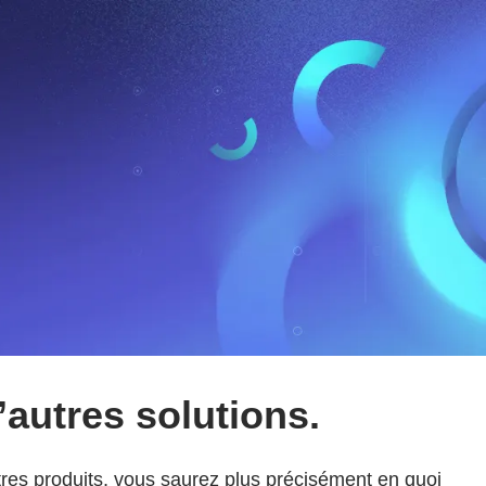
autres solutions.
res produits, vous saurez plus précisément en quoi