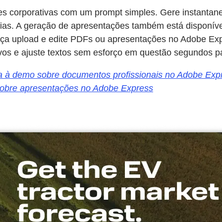
s corporativas com um prompt simples. Gere instantane
eias. A geração de apresentações também está disponív
a upload e edite PDFs ou apresentações no Adobe Exp
vos e ajuste textos sem esforço em questão segundos p
ta à demo sobre documentos profissionais no Adobe Exp
sobre apresentações no Adobe Express