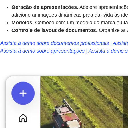
Geração de apresentações.
Acelere apresentaçõe
adicione animações dinâmicas para dar vida às id
Modelos.
Comece com um modelo da marca ou faç
Controle de layout de documentos.
Organize ati
Assista à demo sobre documentos profissionais | Assis
Assista à demo sobre apresentações | Assista à demo 