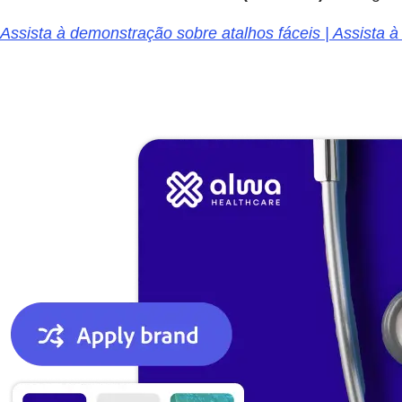
Assista à demonstração sobre atalhos fáceis | Assista 