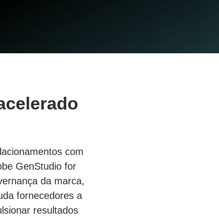
acelerado
relacionamentos com
obe GenStudio for
overnança da marca,
uda fornecedores a
lsionar resultados