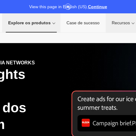
View this page in English (US).
Continue
Explore os produtos
Case de sucesso
Recursos
IA NETWORKS
ghts
 dos
m