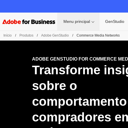
Menu principal
GenStudio
Início
/
Produtos
/
Adobe GenStudio
/
Commerce Media Networks
ADOBE GENSTUDIO FOR COMMERCE MED
Transforme insi
sobre o
comportamento
compradores e