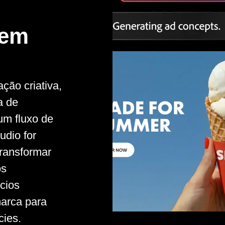
 em
ção criativa,
a de
um fluxo de
udio for
ransformar
os
cios
marca para
cies.