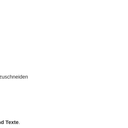
 zuschneiden
nd Texte
.