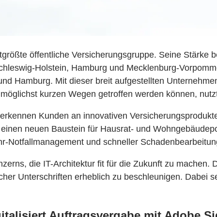
größte öffentliche Versicherungsgruppe. Seine Stärke b
 Schleswig-Holstein, Hamburg und Mecklenburg-Vorpomme
 und Hamburg. Mit dieser breit aufgestellten Unternehme
glichst kurzen Wegen getroffen werden können, nutzt er
rkennen Kunden an innovativen Versicherungsprodukten
se einen neuen Baustein für Hausrat- und Wohngebäude
hr-Notfallmanagement und schneller Schadenbearbeitun
erns, die IT-Architektur fit für die Zukunft zu machen.
cher Unterschriften erheblich zu beschleunigen. Dabei s
italisiert Auftragsvergabe mit Adobe Si