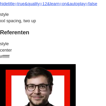
hidetitle=true&quality=12&learn=on&autoplay=false
style
xxl spacing, two up
Referenten
style
center
#ffffff