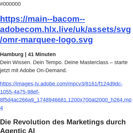
#000000
https://main--bacom--
adobecom.hlx.live/uk/assets/svg
/omr-marquee-logo.svg
Hamburg | 41 Minuten
Dein Wissen. Dein Tempo. Deine Masterclass – starte
jetzt mit Adobe On-Demand.
https://images-tv.adobe.com/mpcv3/8161/f124d9dc-
1055-4a75-98ef-
8f5d4ac266a9_1748946681.1200x700at2000_h264.mp
4
Die Revolution des Marketings durch
Agentic AI