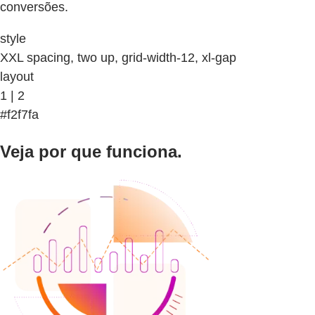
conversões.
style
XXL spacing, two up, grid-width-12, xl-gap
layout
1 | 2
#f2f7fa
Veja por que funciona.