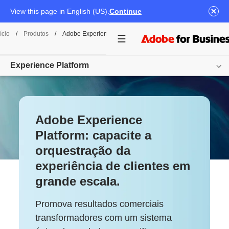
View this page in English (US).
Continue
ício
/
Produtos
/
Adobe Experience Platform
Experience Platform
Visão geral
Adobe Experience
Produtos
Platform: capacite a
Documentação
orquestração da
Materiais
experiência de clientes em
grande escala.
Começar
Promova resultados comerciais
transformadores com um sistema