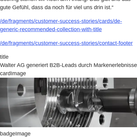
gute Gefühl, dass da noch für viel uns drin ist.“
/de/fragments/customer-success-stories/cards/de-
generic-recommended-collection-with-title
/de/fragments/customer-success-stories/contact-footer
title
Walter AG generiert B2B-Leads durch Markenerlebnisse
cardImage
badgeImage