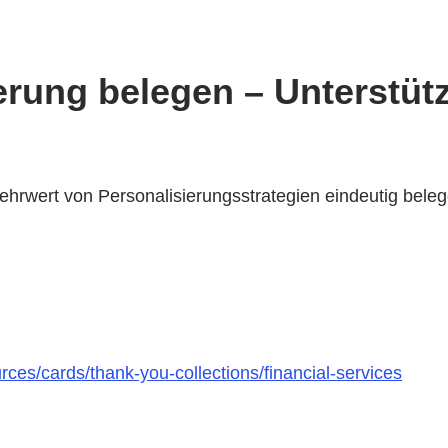
erung belegen – Unterstüt
Mehrwert von Personalisierungsstrategien eindeutig be
ces/cards/thank-you-collections/financial-services