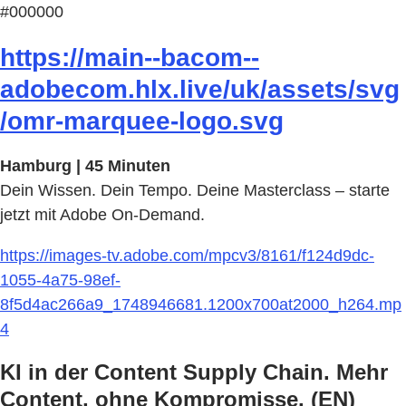
#000000
https://main--bacom--
adobecom.hlx.live/uk/assets/svg
/omr-marquee-logo.svg
Hamburg | 45 Minuten
Dein Wissen. Dein Tempo. Deine Masterclass – starte
jetzt mit Adobe On-Demand.
https://images-tv.adobe.com/mpcv3/8161/f124d9dc-
1055-4a75-98ef-
8f5d4ac266a9_1748946681.1200x700at2000_h264.mp
4
KI in der Content Supply Chain. Mehr
Content, ohne Kompromisse. (EN)