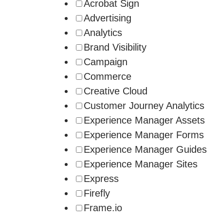
Acrobat Sign
Advertising
Analytics
Brand Visibility
Campaign
Commerce
Creative Cloud
Customer Journey Analytics
Experience Manager Assets
Experience Manager Forms
Experience Manager Guides
Experience Manager Sites
Express
Firefly
Frame.io