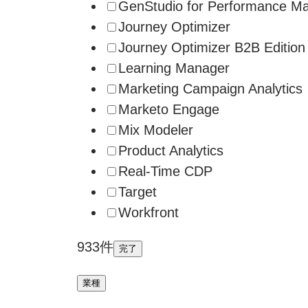
GenStudio for Performance Ma
Journey Optimizer
Journey Optimizer B2B Edition
Learning Manager
Marketing Campaign Analytics
Marketo Engage
Mix Modeler
Product Analytics
Real-Time CDP
Target
Workfront
933件
完了
業種