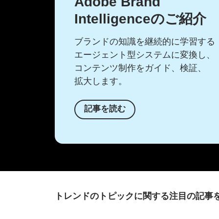
Adobe Brand
Intelligenceの
ご紹介
ブランドの
知識を
継続的に
学習する
エージェント型システムに
変換し、
コンテンツ制作を
ガイド、
検証、
拡大します。
記事を
読む
トレンドの
トピックに
関する
注目の
記事