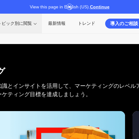
View this page in English (US).
Continue
導入のご相談
トピック別に閲覧
最新情報
トレンド
グ
知識と
インサイトを
活用して、
マーケティングの
レベル
ーケティング目標を
達成しましょう。