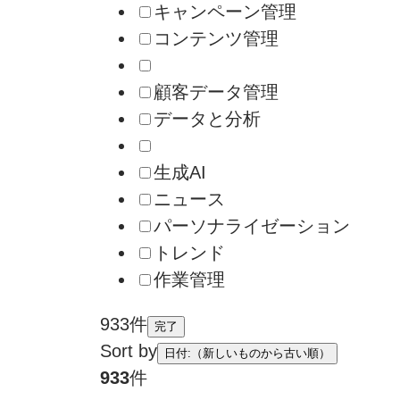
キャンペーン管理
コンテンツ管理
顧客データ管理
データと分析
生成AI
ニュース
パーソナライゼーション
トレンド
作業管理
933件
完了
Sort by
日付:（新しいものから古い順）
933
件