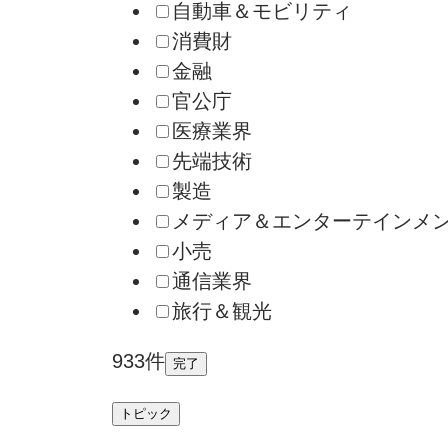
自動車＆モビリティ
消費財
金融
官公庁
医療業界
先端技術
製造
メディア＆エンターテインメ
小売
通信業界
旅行＆観光
933件
完了
トピック