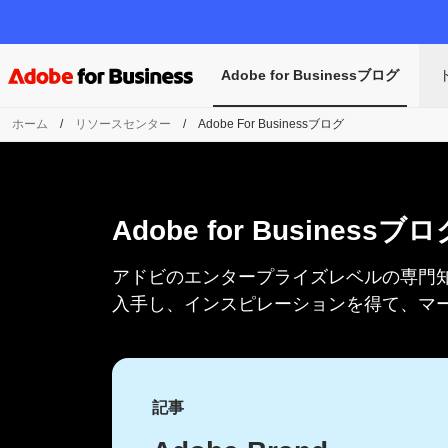
Adobe for Businessブログ
ホーム
/
リソースセンター
/
Adobe For Businessブログ
Adobe for Businessブロ
アドビの
エンタープライズレベルの
専門
入手し、
インスピレーションを
得て、
マ
記事