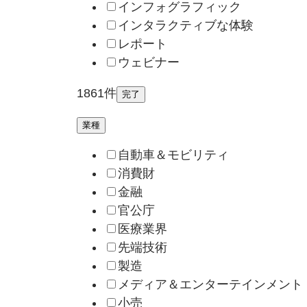
インフォグラフィック
インタラクティブな体験
レポート
ウェビナー
1861件
完了
業種
自動車＆モビリティ
消費財
金融
官公庁
医療業界
先端技術
製造
メディア＆エンターテインメント
小売