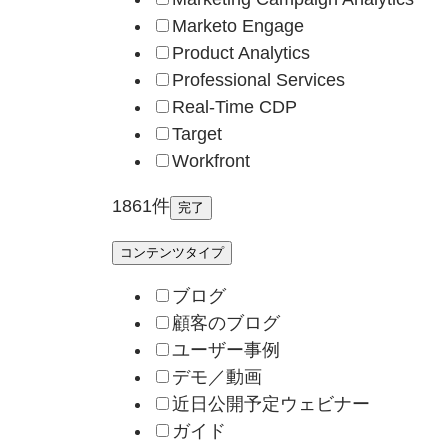
Marketo Engage
Product Analytics
Professional Services
Real-Time CDP
Target
Workfront
1861件
完了
コンテンツタイプ
ブログ
顧客のブログ
ユーザー事例
デモ／動画
近日公開予定ウェビナー
ガイド