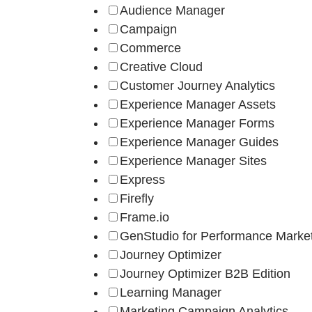
Audience Manager
Campaign
Commerce
Creative Cloud
Customer Journey Analytics
Experience Manager Assets
Experience Manager Forms
Experience Manager Guides
Experience Manager Sites
Express
Firefly
Frame.io
GenStudio for Performance Marke
Journey Optimizer
Journey Optimizer B2B Edition
Learning Manager
Marketing Campaign Analytics