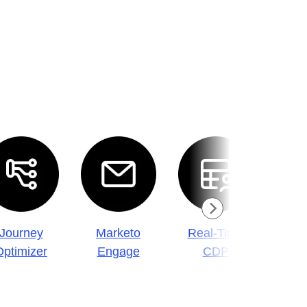
Journey
Marketo
Real-Time
Wor
Optimizer
Engage
CDP