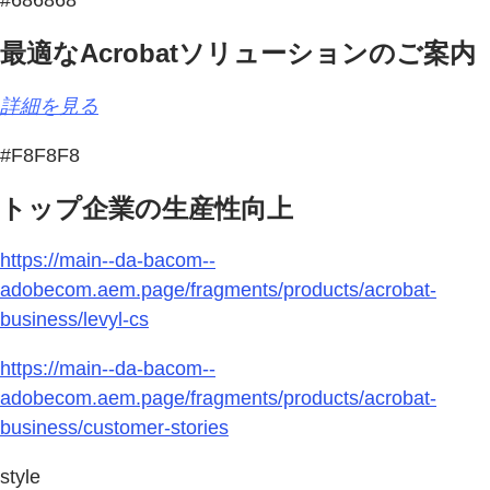
最適なAcrobatソリューションのご案内
詳細を見る
#F8F8F8
トップ企業の生産性向上
https://main--da-bacom--
adobecom.aem.page/fragments/products/acrobat-
business/levyl-cs
https://main--da-bacom--
adobecom.aem.page/fragments/products/acrobat-
business/customer-stories
style