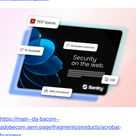
https://main--da-bacom--
adobecom.aem.page/fragments/products/acrobat-
business