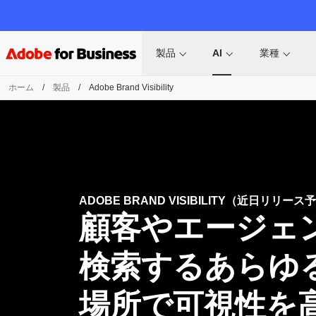
製品
AI
業種
ホーム
/
製品
/
Adobe Brand Visibility
ADOBE BRAND VISIBILITY
（近日
リリース
予
顧客や
エージェ
検索する
あらゆ
場所で
可視性を