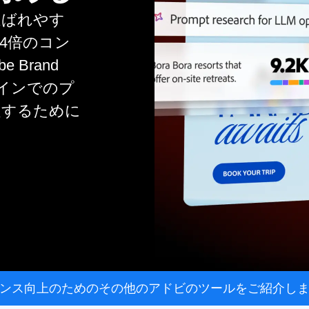
選ばれやす
4倍のコン
Brand
ンラインでのプ
定するために
ンス
向上の
ための
その他の
アドビの
ツールを
ご紹介し