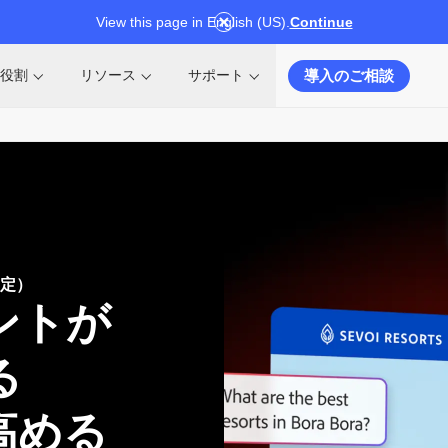
View this page in English (US).
Continue
導入のご相談
役割
リソース
サポート
定）
ントが
る
高める