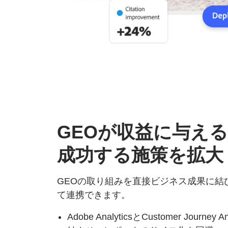
GEOが
収益に
与える
成功する
施策を
拡大
GEOの取り組みを直接ビジネス成果に結
て連携できます。
Adobe AnalyticsとCustomer Jour