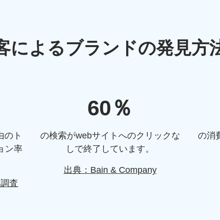
客に
よる
ブランドの
発見方
60％
由のト
の検索がwebサイトへのクリックな
の消
ョン率
しで終了しています。
出典：
Bain & Company
る
調査