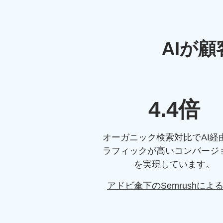
AIが
顧
4.4倍
オーガニック検索対比でAI経
ラフィックが高いコンバージ
を実現しています。
アドビ
傘下の
Semrushに
よ