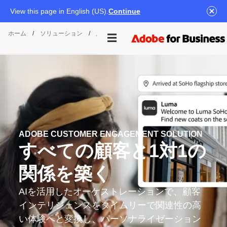
View this page in English (US).
Continue
ホーム
/
ソリューション
/
顧客エンゲージメント
ADOBE CUSTOMER ENGAGEMENT SOLUTION
すべての
顧客と
1対1の
関係を
築く
AIを活用したオーケストレーションで、顧客
インテリジェンスをタイムリーで関連性の高
い体験へと変換し、パーソナライゼーション