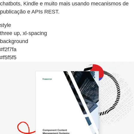
chatbots, Kindle e muito mais usando mecanismos de
publicação e APIs REST.
style
three up, xl-spacing
background
#f2f7fa
#f5f5f5