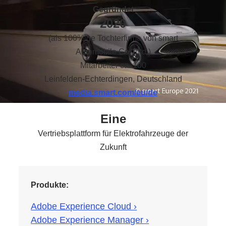
Gegründet
2020
(als 100%ige Tochterfirma von smart
Automobile Co., Ltd.)
Mitarbeiter
ca. 100
Leinfelden-Echterdingen, Deutschland
media.smart.com/eu/de
Eine
Vertriebsplattform für Elektrofahrzeuge der
Zukunft
Produkte:
Adobe Experience Cloud ›
Adobe Experience Manager ›