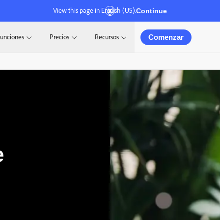
View this page in English (US).
Continue
Comenzar
unciones
Precios
Recursos
e