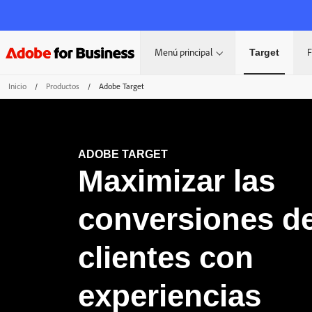
Menú principal
Target
F
Inicio
/
Productos
/
Adobe Target
ADOBE TARGET
Maximizar las
conversiones d
clientes con
experiencias