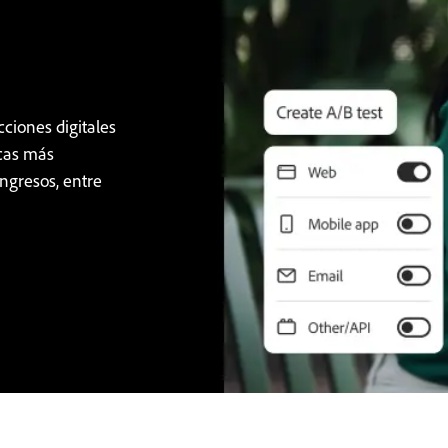
cciones digitales
icas más
ngresos, entre