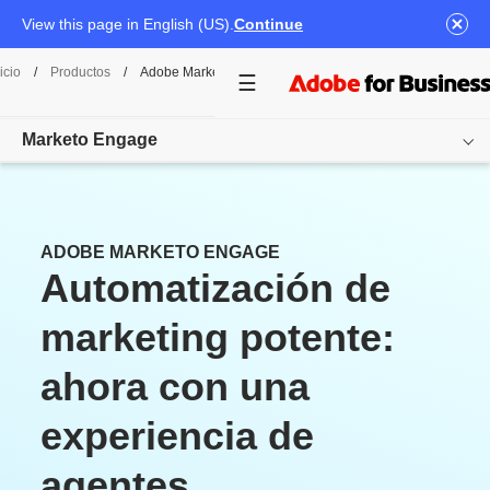
View this page in English (US).
Continue
icio
/
Productos
/
Adobe Marketo Engage
Marketo Engage
Overview
ADOBE MARKETO ENGAGE
Funciones
Automatización de
Casos de uso
marketing potente:
Precios
ahora con una
Recursos
experiencia de
Otros productos
agentes