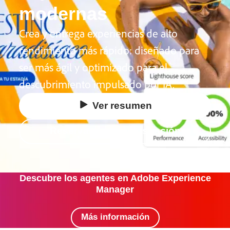
Empezar
modernas
Crea y entrega experiencias de alto
rendimiento más rápido: diseñado para
ser más ágil y optimizado para el
descubrimiento impulsado por IA.
Ver resumen
Reservar una demostración
Descubre los agentes en Adobe Experience
Manager
Más información