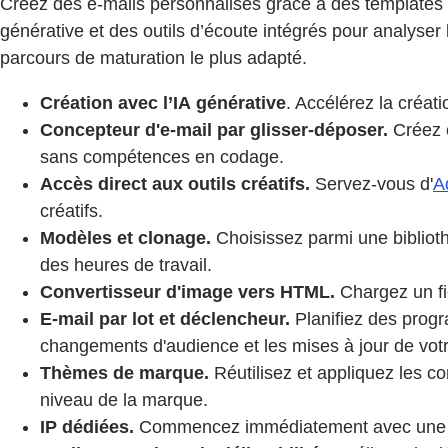
Créez des e-mails personnalisés grâce à des templates in
générative et des outils d’écoute intégrés pour analyse
parcours de maturation le plus adapté.
Création avec l’IA générative
. Accélérez la créat
Concepteur d'e-mail par glisser-déposer.
Créez e
sans compétences en codage.
Accès direct aux outils créatifs.
Servez-vous d'
A
créatifs.
Modèles et clonage.
Choisissez parmi une biblio
des heures de travail.
Convertisseur d'image vers HTML.
Chargez un fi
E-mail par lot et déclencheur.
Planifiez des progr
changements d'audience et les mises à jour de vo
Thèmes de marque.
Réutilisez et appliquez les co
niveau de la marque.
IP dédiées.
Commencez immédiatement avec une a