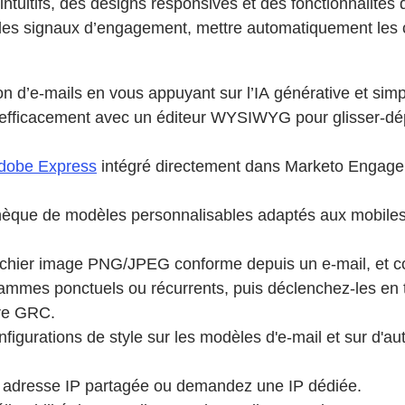
tuitifs, des designs responsives et des fonctionnalités 
r les signaux d’engagement, mettre automatiquement les 
ion d’e-mails en vous appuyant sur l’IA générative et simp
fficacement avec un éditeur WYSIWYG pour glisser-dépo
dobe Express
intégré directement dans Marketo Engage po
thèque de modèles personnalisables adaptés aux mobile
chier image PNG/JPEG conforme depuis un e-mail, et c
ammes ponctuels ou récurrents, puis déclenchez-les en t
tre GRC.
nfigurations de style sur les modèles d'e-mail et sur d'a
dresse IP partagée ou demandez une IP dédiée.