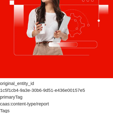
original_entity_id
1c5f1cb4-9a3e-30b6-9d51-e436e00157e5
primaryTag
caas:content-type/report
Tags