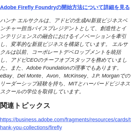
Adobe Firefly Foundryの開始方法について詳細を見る
ハンナ エルサクルは、アドビの生成AI新規ビジネスベ
ンチャー担当バイスプレジデントとして、創造性とイ
ンテリジェンスの融合におけるイノベーションを牽引
し、変革的な新規ビジネスを構築しています。
エルサ
クルは以前、コーポレートデベロップメントを統括
し、アドビCEOのチーフオブスタッフを務めていまし
た。また、Adobe Foundationの理事でもあります。
eBay、Del Monte、Avon、McKinsey、J.P. Morganでの
リーダーシップ経験を持ち、MITとハーバードビジネス
スクールの学位を取得しています。
関連トピックス
https://business.adobe.com/fragments/resources/cards/t
hank-you-collections/firefly