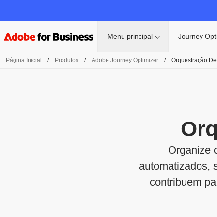
Menu principal
Journey Opt
Página Inicial
/
Produtos
/
Adobe Journey Optimizer
/
Orquestração D
Orq
Organize 
automatizados, 
contribuem pa