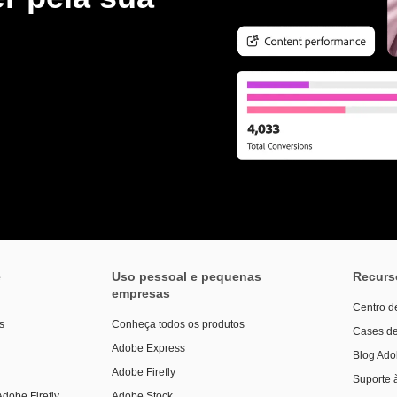
e
Uso pessoal e pequenas
Recurs
empresas
Centro d
s
Conheça todos os produtos
Cases de
Adobe Express
Blog Ado
Adobe Firefly
Suporte 
Adobe Firefly
Adobe Stock