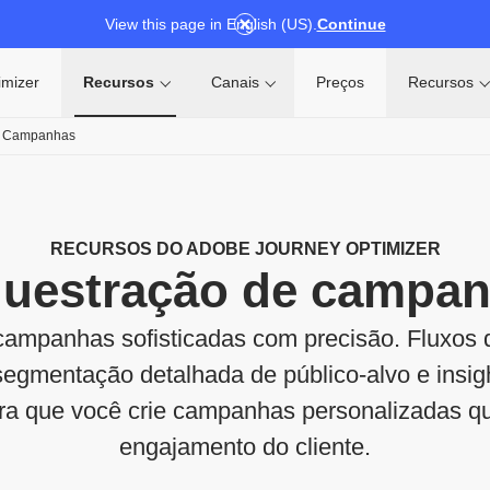
View this page in English (US).
Continue
imizer
Recursos
Canais
Preços
Recursos
e Campanhas
RECURSOS DO ADOBE JOURNEY OPTIMIZER
uestração de campa
campanhas sofisticadas com precisão. Fluxos d
segmentação detalhada de público-alvo e insi
ra que você crie campanhas personalizadas q
engajamento do cliente.