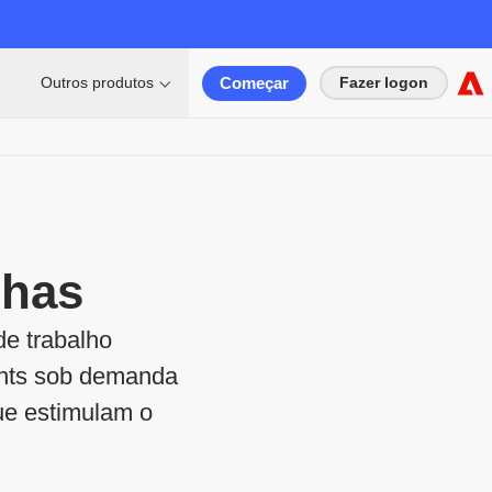
Começar
Outros produtos
Fazer logon
nhas
e trabalho
ghts sob demanda
ue estimulam o