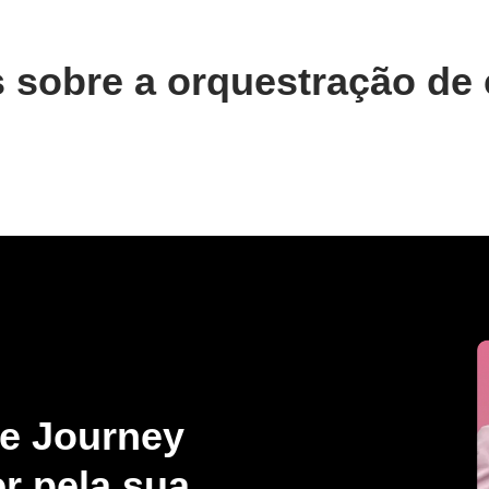
s sobre a orquestração de
be Journey
r pela sua