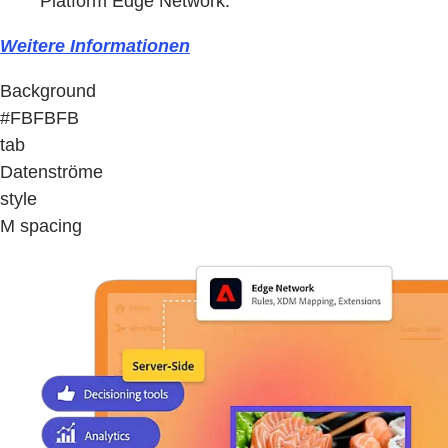
Platform Edge Network.
Weitere Informationen
Background
#FBFBFB
tab
Datenströme
style
M spacing