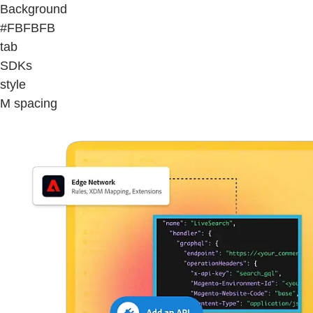
Background
#FBFBFB
tab
SDKs
style
M spacing