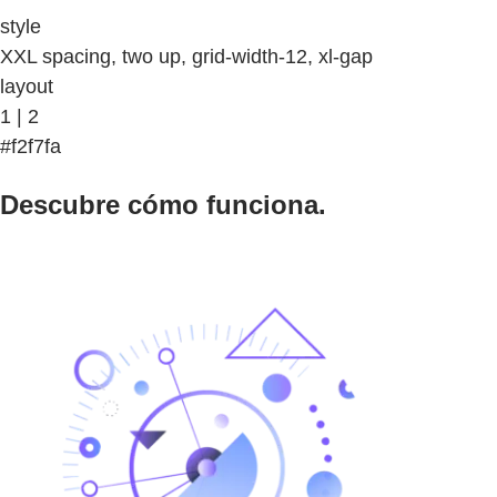
style
XXL spacing, two up, grid-width-12, xl-gap
layout
1 | 2
#f2f7fa
Descubre cómo funciona.