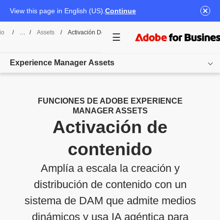
View this page in English (US).
Continue
io
/
Assets
/
Activación De Contenido
Experience Manager Assets
Overview
FUNCIONES DE ADOBE EXPERIENCE
MANAGER ASSETS
Funciones
Activación de
Casos de uso
contenido
Precios
Amplía a escala la creación y
Recursos
distribución de contenido con un
sistema de DAM que admite medios
Comenzar
dinámicos y usa IA agéntica para