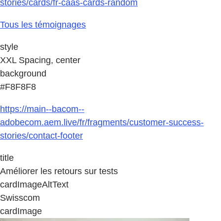
stories/cards/fr-caas-cards-random
Tous les témoignages
style
XXL Spacing, center
background
#F8F8F8
https://main--bacom--
adobecom.aem.live/fr/fragments/customer-success-
stories/contact-footer
title
Améliorer les retours sur tests
cardImageAltText
Swisscom
cardImage