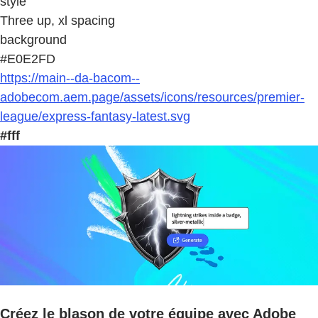
style
Three up, xl spacing
background
#E0E2FD
https://main--da-bacom--
adobecom.aem.page/assets/icons/resources/premier-
league/express-fantasy-latest.svg
#fff
Créez le blason de votre équipe avec Adobe