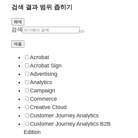
검색 결과 범위 좁히기
해제
검색
제품
Acrobat
Acrobat Sign
Advertising
Analytics
Campaign
Commerce
Creative Cloud
Customer Journey Analytics
Customer Journey Analytics B2B
Edition