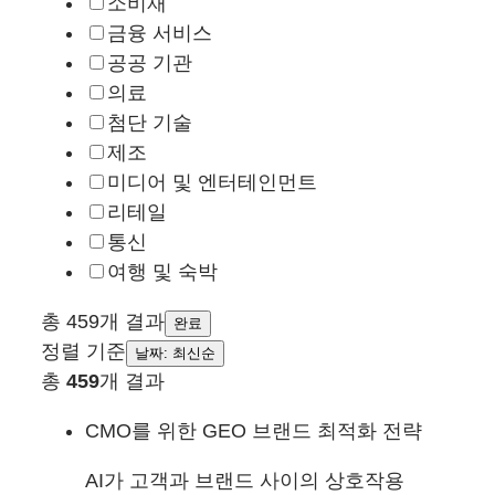
소비재
금융 서비스
공공 기관
의료
첨단 기술
제조
미디어 및 엔터테인먼트
리테일
통신
여행 및 숙박
총 459개 결과
완료
정렬 기준
날짜: 최신순
총
459
개 결과
CMO를 위한 GEO 브랜드 최적화 전략
AI가 고객과 브랜드 사이의 상호작용