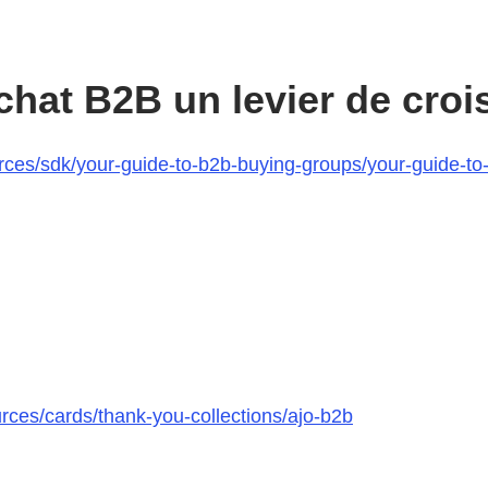
chat B2B un levier de croi
ces/sdk/your-guide-to-b2b-buying-groups/your-guide-to-
rces/cards/thank-you-collections/ajo-b2b