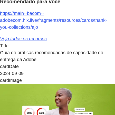
Recomendado para você
https://main--bacom--
adobecom.hlx.live/fragments/resources/cards/thank-
you-collections/ajo
Veja todos os recursos
Title
Guia de práticas recomendadas de capacidade de
entrega da Adobe
cardDate
2024-09-09
cardImage