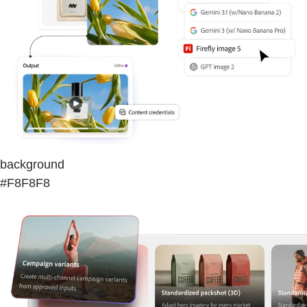
background
#F8F8F8