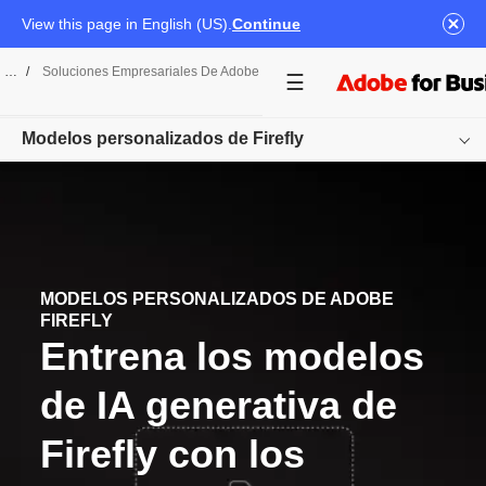
View this page in English (US).
Continue
/
Soluciones Empresariales De Adobe Firefly
/
Modelos Personalizados
Modelos personalizados de Firefly
Overview
Funciones
Casos de uso
MODELOS PERSONALIZADOS DE ADOBE
FIREFLY
Entrena los modelos
Casos de éxito
Recursos
de IA generativa de
Firefly con los
Empezar