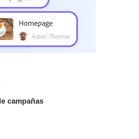
t
 de campañas