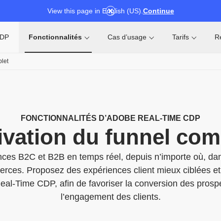
View this page in English (US).
Continue
CDP
Fonctionnalités
Cas d’usage
Tarifs
R
let
FONCTIONNALITÉS D’ADOBE REAL-TIME CDP
ivation du funnel com
nces B2C et B2B en temps réel, depuis n’importe où, dan
ierces. Proposez des expériences client mieux ciblées et
eal-Time CDP, afin de favoriser la conversion des prospe
l’engagement des clients.