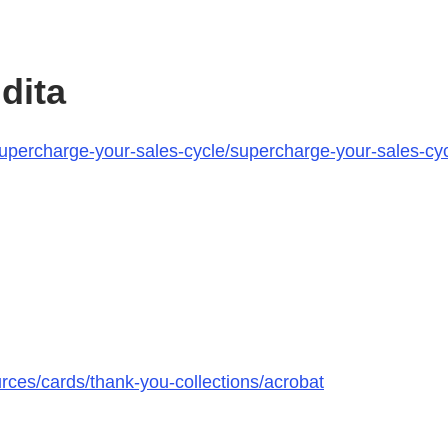
ndita
upercharge-your-sales-cycle/supercharge-your-sales-cycl
rces/cards/thank-you-collections/acrobat