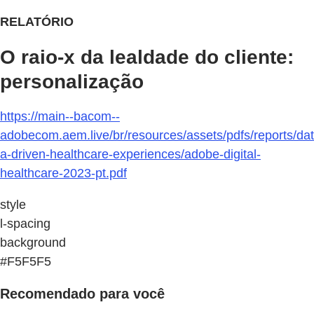
RELATÓRIO
O raio-x da lealdade do cliente:
personalização
https://main--bacom--
adobecom.aem.live/br/resources/assets/pdfs/reports/dat
a-driven-healthcare-experiences/adobe-digital-
healthcare-2023-pt.pdf
style
l-spacing
background
#F5F5F5
Recomendado para você