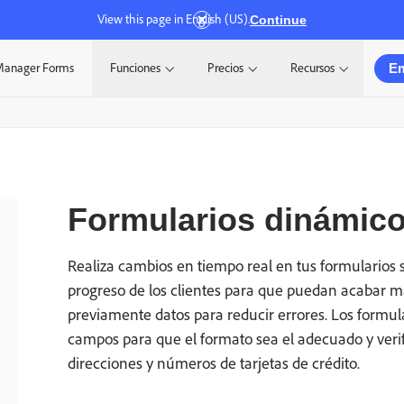
View this page in English (US).
Continue
E
Manager Forms
Funciones
Precios
Recursos
Formularios dinámic
Realiza cambios en tiempo real en tus formularios s
progreso de los clientes para que puedan acabar má
previamente datos para reducir errores. Los formul
campos para que el formato sea el adecuado y ver
direcciones y números de tarjetas de crédito.
_________________________________________