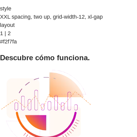
style
XXL spacing, two up, grid-width-12, xl-gap
layout
1 | 2
#f2f7fa
Descubre cómo funciona.