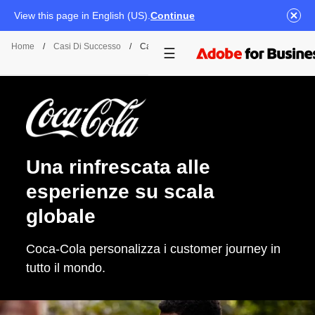
View this page in English (US).
Continue
Home
/
Casi Di Successo
/
Case Study Su Coca Cola
Una rinfrescata alle
esperienze su scala
globale
Coca-Cola personalizza i customer journey in
tutto il mondo.