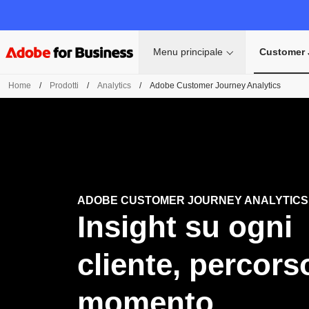
Menu principale
Customer 
Home
/
Prodotti
/
Analytics
/
Adobe Customer Journey Analytics
ADOBE CUSTOMER JOURNEY ANALYTICS
Insight su ogni
cliente, percors
momento