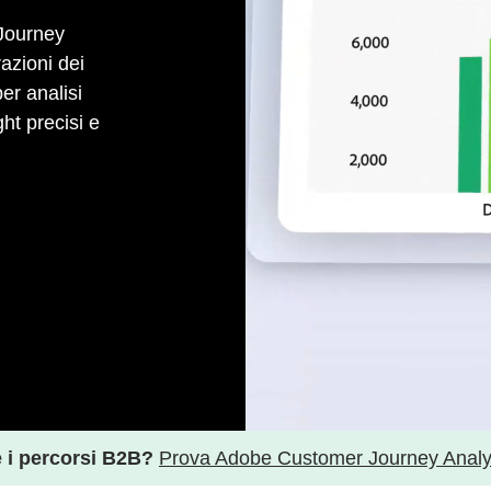
Journey
razioni dei
per analisi
ht precisi e
e i percorsi B2B?
Prova Adobe Customer Journey Analyt