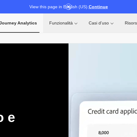
View this page in English (US).
Continue
Journey Analytics
Funzionalità
Casi d’uso
Risor
o e